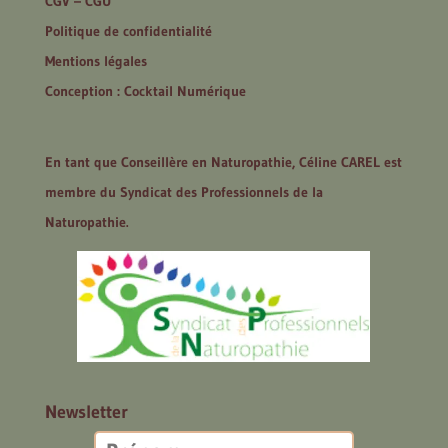
CGV – CGU
Politique de confidentialité
Mentions légales
Conception : Cocktail Numérique
En tant que Conseillère en Naturopathie, Céline CAREL est
membre du Syndicat des Professionnels de la
Naturopathie.
Newsletter