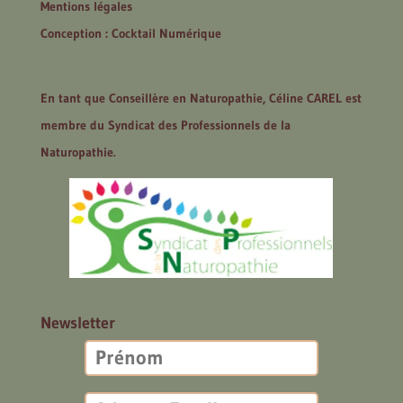
Mentions légales
Conception : Cocktail Numérique
En tant que Conseillère en Naturopathie, Céline CAREL est
membre du Syndicat des Professionnels de la
Naturopathie.
Newsletter