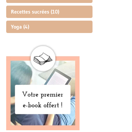
Recettes sucrées
(10)
Yoga
(4)