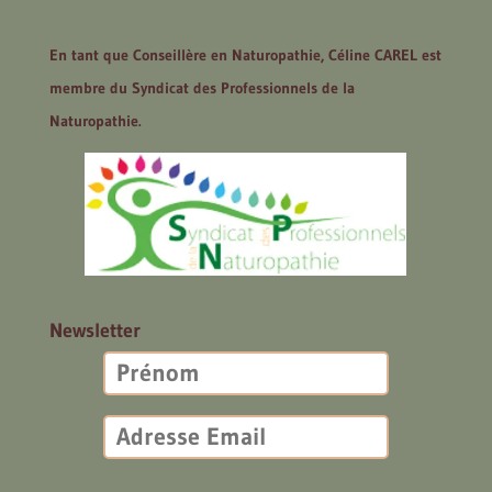
En tant que Conseillère en Naturopathie, Céline CAREL est
membre du Syndicat des Professionnels de la
Naturopathie.
Newsletter