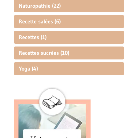
Naturopathie
(22)
Recette salées
(6)
Recettes
(1)
Recettes sucrées
(10)
Yoga
(4)